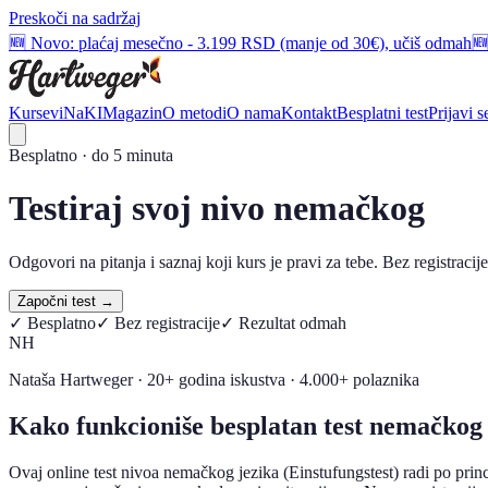
Preskoči na sadržaj
📺 Kao Netflix pretplata - samo što te ova vodi do B1 nivoa
📺 Kao Ne
Kursevi
NaKI
Magazin
O metodi
O nama
Kontakt
Besplatni test
Prijavi s
Besplatno · do 5 minuta
Testiraj svoj nivo nemačkog
Odgovori na pitanja i saznaj koji kurs je pravi za tebe. Bez registracij
Započni test →
✓ Besplatno
✓ Bez registracije
✓ Rezultat odmah
NH
Nataša Hartweger · 20+ godina iskustva · 4.000+ polaznika
Kako funkcioniše besplatan test nemačkog 
Ovaj online test nivoa nemačkog jezika (Einstufungstest) radi po princ