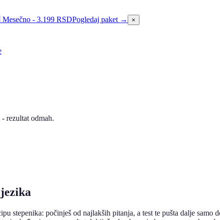
tflix - do B1
Pogledaj paket →
×
e
e - rezultat odmah.
jezika
ipu stepenika: počinješ od najlakših pitanja, a test te pušta dalje samo