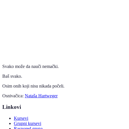
Svako može da nauči nemački.
Baš svako.
Osim onih koji nisu nikada počeli.
Osnivačica:
Nataša Hartweger
Linkovi
Kursevi
Grupni kursevi