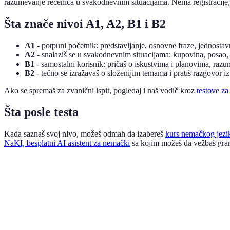
razumevanje rečenica u svakodnevnim situacijama. Nema registracije, 
Šta znače nivoi A1, A2, B1 i B2
A1
- potpuni početnik: predstavljanje, osnovne fraze, jednostav
A2
- snalaziš se u svakodnevnim situacijama: kupovina, posao,
B1
- samostalni korisnik: pričaš o iskustvima i planovima, razum
B2
- tečno se izražavaš o složenijim temama i pratiš razgovor 
Ako se spremaš za zvanični ispit, pogledaj i naš vodič kroz
testove za
Šta posle testa
Kada saznaš svoj nivo, možeš odmah da izabereš
kurs nemačkog jezi
NaKI, besplatni AI asistent za nemački
sa kojim možeš da vežbaš gram