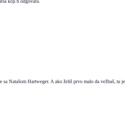
rsa koji ti odgovara.
ve sa Natašom Hartweger. A ako želiš prvo malo da vežbaš, tu je