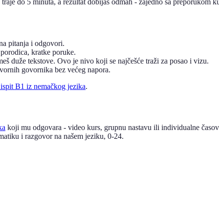
traje do 5 minuta, a rezultat dobijaš odmah - zajedno sa preporukom ku
na pitanja i odgovori.
 porodica, kratke poruke.
eš duže tekstove. Ovo je nivo koji se najčešće traži za posao i vizu.
izvornih govornika bez većeg napora.
 ispit B1 iz nemačkog jezika
.
ka
koji mu odgovara - video kurs, grupnu nastavu ili individualne časo
atiku i razgovor na našem jeziku, 0-24.