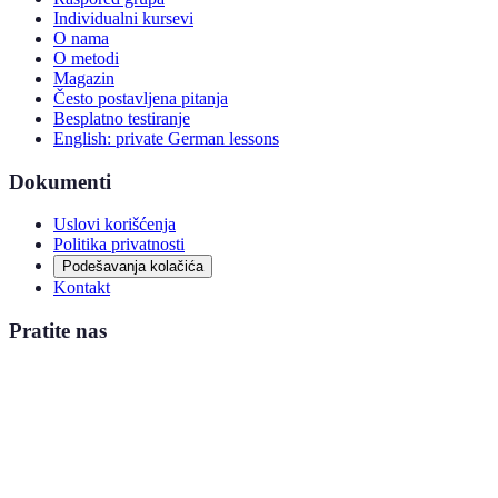
Raspored grupa
Individualni kursevi
O nama
O metodi
Magazin
Često postavljena pitanja
Besplatno testiranje
English: private German lessons
Dokumenti
Uslovi korišćenja
Politika privatnosti
Podešavanja kolačića
Kontakt
Pratite nas