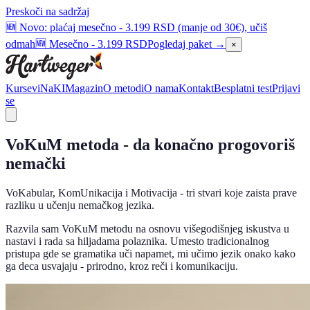
Preskoči na sadržaj
🆕 Novo: plaćaj mesečno - 3.199 RSD (manje od 30€), učiš
odmah
🆕 Mesečno - 3.199 RSD
Pogledaj paket →
×
Kursevi
NaKI
Magazin
O metodi
O nama
Kontakt
Besplatni test
Prijavi
se
VoKuM metoda - da konačno progovoriš
nemački
VoKabular, KomUnikacija i Motivacija - tri stvari koje zaista prave
razliku u učenju nemačkog jezika.
Razvila sam VoKuM metodu na osnovu višegodišnjeg iskustva u
nastavi i rada sa hiljadama polaznika. Umesto tradicionalnog
pristupa gde se gramatika uči napamet, mi učimo jezik onako kako
ga deca usvajaju - prirodno, kroz reči i komunikaciju.