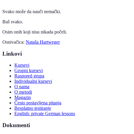
Svako može da nauči nemački.
Baš svako.
Osim onih koji nisu nikada počeli.
Osnivačica:
Nataša Hartweger
Linkovi
Kursevi
Grupni kursevi
Raspored grupa
Individualni kursevi
O nama
O metodi
Magazin
Često postavljena pitanja
Besplatno testiranje
English: private German lessons
Dokumenti