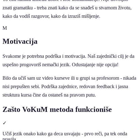
znati gramatiku - treba znati kako da se snađeš u stvarnom životu,
kako da vodiš razgovor, kako da izraziš mišljenje.
M
Motivacija
Svakome je potrebna podrška i motivacija. Naš zajednički cilj je da
uspešno progovoriš nemački jezik. Odustajanje nije opcija!
Bilo da učiš sam uz video kurseve ili u grupi sa profesorom - nikada
nisi prepušten sebi. Podrška zajednice, redovan feedback i jasna
struktura kursa čine da ostaneš na pravom putu.
Zašto VoKuM metoda funkcioniše
✓
Učiš jezik onako kako ga deca usvajaju - prvo reči, pa tek onda
pravila