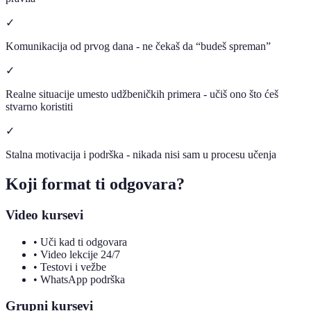
✓
Komunikacija od prvog dana - ne čekaš da “budeš spreman”
✓
Realne situacije umesto udžbeničkih primera - učiš ono što ćeš
stvarno koristiti
✓
Stalna motivacija i podrška - nikada nisi sam u procesu učenja
Koji format ti odgovara?
Video kursevi
• Uči kad ti odgovara
• Video lekcije 24/7
• Testovi i vežbe
• WhatsApp podrška
Grupni kursevi