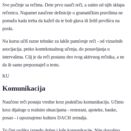
Sve počinje sa rečima. Dete prvo nauči reči, a zatim od njih sklapa
rečenicu. Napamet naučene definicije o gramatičkim pravilima ne
pomažu kada treba da kažeš da te boli glava ili želiš povišicu na
poslu.
Na kursu učiš razne tehnike za lakše pamćenje reči - od vizuelnih
asocijacija, preko kontekstualnog učenja, do ponavljanja u
intervalima. Cilj je da reči postanu deo tvog aktivnog rečnika, a ne
da ih samo prepoznaješ u testu.
KU
Komunikacija
Naučene reči postaju vredne kroz praktičnu komunikaciju. Učimo
kroz dijaloge u realnim situacijama - restorani, apoteke, banke,
posao - i upoznajemo kulturu DACH zemalja.
To čini razliku između dobre i loše komunikacije. Nije dovoljno