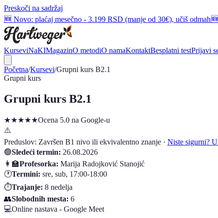
Preskoči na sadržaj
🆕 Novo: plaćaj mesečno - 3.199 RSD (manje od 30€), učiš odmah
🆕
Kursevi
NaKI
Magazin
O metodi
O nama
Kontakt
Besplatni test
Prijavi s
Početna
/
Kursevi
/
Grupni kurs B2.1
Grupni kurs
Grupni kurs B2.1
★★★★★
Ocena 5.0 na Google-u
⚠️
Preduslov:
Završen B1 nivo ili ekvivalentno znanje
·
Niste sigurni? Ur
🟢
Sledeći termin:
26.08.2026
👩‍🏫
Profesorka:
Marija Radojković Stanojić
🕐
Termini:
sre, sub
,
17:00-18:00
⏱️
Trajanje:
8
nedelja
👥
Slobodnih mesta:
6
💻
Online nastava - Google Meet