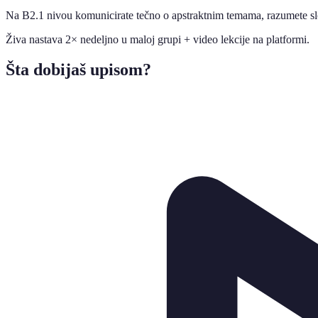
Na B2.1 nivou komunicirate tečno o apstraktnim temama, razumete s
Živa nastava 2× nedeljno u maloj grupi + video lekcije na platformi.
Šta dobijaš upisom?