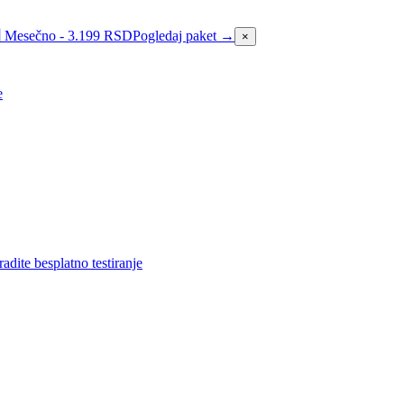
 Mesečno - 3.199 RSD
Pogledaj paket →
×
e
adite besplatno testiranje