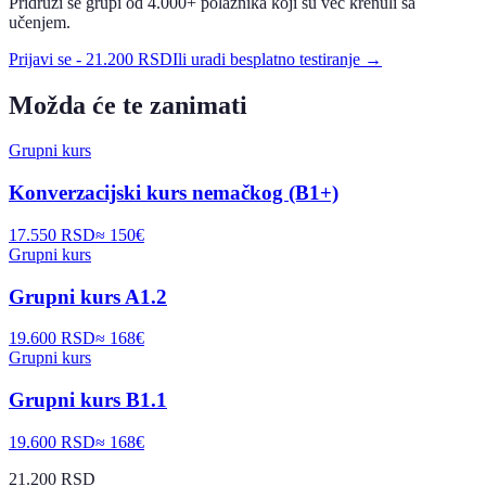
Pridruži se grupi od 4.000+ polaznika koji su već krenuli sa
učenjem.
Prijavi se
-
21.200 RSD
Ili uradi besplatno testiranje →
Možda će te zanimati
Grupni kurs
Konverzacijski kurs nemačkog (B1+)
17.550 RSD
≈
150
€
Grupni kurs
Grupni kurs A1.2
19.600 RSD
≈
168
€
Grupni kurs
Grupni kurs B1.1
19.600 RSD
≈
168
€
21.200 RSD