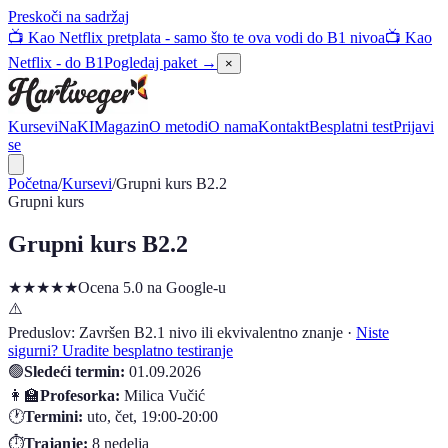
Preskoči na sadržaj
📺 Kao Netflix pretplata - samo što te ova vodi do B1 nivoa
📺 Kao
Netflix - do B1
Pogledaj paket →
×
Kursevi
NaKI
Magazin
O metodi
O nama
Kontakt
Besplatni test
Prijavi
se
Početna
/
Kursevi
/
Grupni kurs B2.2
Grupni kurs
Grupni kurs B2.2
★★★★★
Ocena 5.0 na Google-u
⚠️
Preduslov:
Završen B2.1 nivo ili ekvivalentno znanje
·
Niste
sigurni? Uradite besplatno testiranje
🟢
Sledeći termin:
01.09.2026
👩‍🏫
Profesorka:
Milica Vučić
🕐
Termini:
uto, čet
,
19:00-20:00
⏱️
Trajanje:
8
nedelja