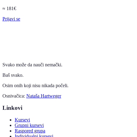
≈
181
€
Prijavi se
Svako može da nauči nemački.
Baš svako.
Osim onih koji nisu nikada počeli.
Osnivačica:
Nataša Hartweger
Linkovi
Kursevi
Grupni kursevi
Raspored grupa
Individualni kursevi