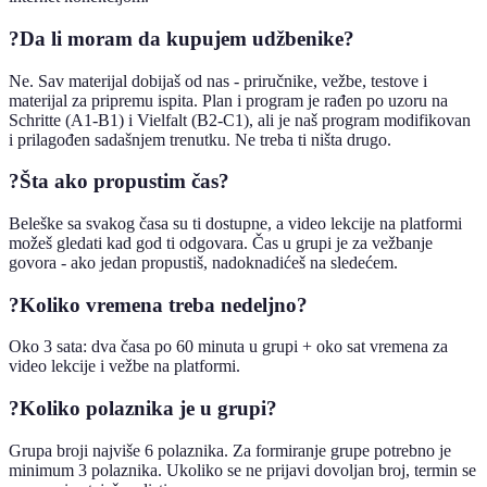
?
Da li moram da kupujem udžbenike?
Ne. Sav materijal dobijaš od nas - priručnike, vežbe, testove i
materijal za pripremu ispita. Plan i program je rađen po uzoru na
Schritte (A1-B1) i Vielfalt (B2-C1), ali je naš program modifikovan
i prilagođen sadašnjem trenutku. Ne treba ti ništa drugo.
?
Šta ako propustim čas?
Beleške sa svakog časa su ti dostupne, a video lekcije na platformi
možeš gledati kad god ti odgovara. Čas u grupi je za vežbanje
govora - ako jedan propustiš, nadoknadićeš na sledećem.
?
Koliko vremena treba nedeljno?
Oko 3 sata: dva časa po 60 minuta u grupi + oko sat vremena za
video lekcije i vežbe na platformi.
?
Koliko polaznika je u grupi?
Grupa broji najviše 6 polaznika. Za formiranje grupe potrebno je
minimum 3 polaznika. Ukoliko se ne prijavi dovoljan broj, termin se