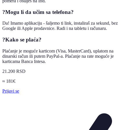
pomera i ostaješ na listi.
?
Mogu li da učim sa telefona?
Da! Imamo aplikaciju - šaljemo ti link, instaliraš za sekund, bez
Google ili Apple prodavnice. Radi i na tabletu i računaru.
?
Kako se plaća?
Plaćanje je moguće karticom (Visa, MasterCard), uplatom na
dinarski račun ili putem PayPal-a. Plaćanje na rate moguće je
karticama Banca Intesa.
21.200 RSD
≈ 181€
Prijavi se