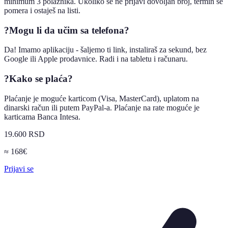
minimum 3 polaznika. Ukoliko se ne prijavi dovoljan broj, termin se
pomera i ostaješ na listi.
?
Mogu li da učim sa telefona?
Da! Imamo aplikaciju - šaljemo ti link, instaliraš za sekund, bez
Google ili Apple prodavnice. Radi i na tabletu i računaru.
?
Kako se plaća?
Plaćanje je moguće karticom (Visa, MasterCard), uplatom na
dinarski račun ili putem PayPal-a. Plaćanje na rate moguće je
karticama Banca Intesa.
19.600 RSD
≈ 168€
Prijavi se