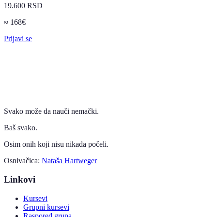
19.600 RSD
≈
168
€
Prijavi se
Svako može da nauči nemački.
Baš svako.
Osim onih koji nisu nikada počeli.
Osnivačica:
Nataša Hartweger
Linkovi
Kursevi
Grupni kursevi
Raspored grupa