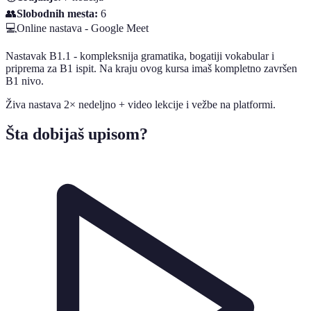
👥
Slobodnih mesta:
6
💻
Online nastava - Google Meet
Nastavak B1.1 - kompleksnija gramatika, bogatiji vokabular i
priprema za B1 ispit. Na kraju ovog kursa imaš kompletno završen
B1 nivo.
Živa nastava 2× nedeljno + video lekcije i vežbe na platformi.
Šta dobijaš upisom?