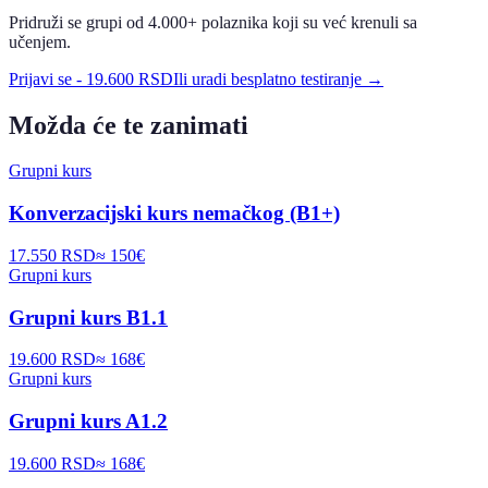
Pridruži se grupi od 4.000+ polaznika koji su već krenuli sa
učenjem.
Prijavi se
-
19.600 RSD
Ili uradi besplatno testiranje →
Možda će te zanimati
Grupni kurs
Konverzacijski kurs nemačkog (B1+)
17.550 RSD
≈
150
€
Grupni kurs
Grupni kurs B1.1
19.600 RSD
≈
168
€
Grupni kurs
Grupni kurs A1.2
19.600 RSD
≈
168
€