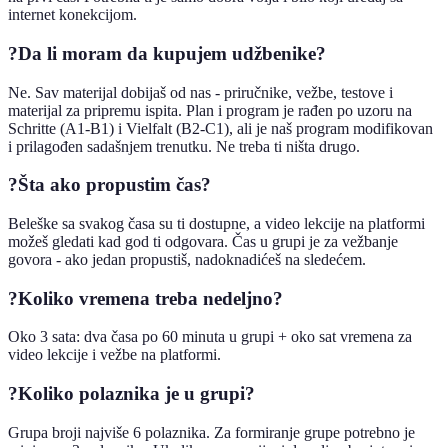
internet konekcijom.
?
Da li moram da kupujem udžbenike?
Ne. Sav materijal dobijaš od nas - priručnike, vežbe, testove i
materijal za pripremu ispita. Plan i program je rađen po uzoru na
Schritte (A1-B1) i Vielfalt (B2-C1), ali je naš program modifikovan
i prilagođen sadašnjem trenutku. Ne treba ti ništa drugo.
?
Šta ako propustim čas?
Beleške sa svakog časa su ti dostupne, a video lekcije na platformi
možeš gledati kad god ti odgovara. Čas u grupi je za vežbanje
govora - ako jedan propustiš, nadoknadićeš na sledećem.
?
Koliko vremena treba nedeljno?
Oko 3 sata: dva časa po 60 minuta u grupi + oko sat vremena za
video lekcije i vežbe na platformi.
?
Koliko polaznika je u grupi?
Grupa broji najviše 6 polaznika. Za formiranje grupe potrebno je