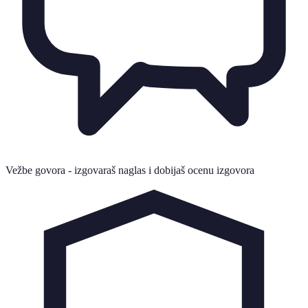
Vežbe govora - izgovaraš naglas i dobijaš ocenu izgovora