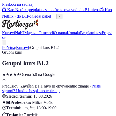
Preskoči na sadržaj
📺 Kao Netflix pretplata - samo što te ova vodi do B1 nivoa
📺 Kao
Netflix - do B1
Pogledaj paket →
×
Kursevi
NaKI
Magazin
O metodi
O nama
Kontakt
Besplatni test
Prijavi
se
Početna
/
Kursevi
/
Grupni kurs B1.2
Grupni kurs
Grupni kurs B1.2
★★★★★
Ocena 5.0 na Google-u
⚠️
Preduslov:
Završen B1.1 nivo ili ekvivalentno znanje
·
Niste
sigurni? Uradite besplatno testiranje
🟢
Sledeći termin
:
13.08.2026
👩‍🏫
Profesorka:
Milica Vučić
🕐
Termini:
uto, čet
,
18:00-19:00
⏱️
Trajanje:
7
nedelja