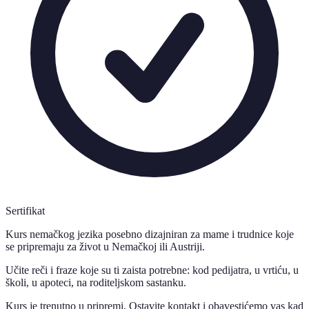
Sertifikat
Kurs nemačkog jezika posebno dizajniran za mame i trudnice koje
se pripremaju za život u Nemačkoj ili Austriji.
Učite reči i fraze koje su ti zaista potrebne: kod pedijatra, u vrtiću, u
školi, u apoteci, na roditeljskom sastanku.
Kurs je trenutno u pripremi. Ostavite kontakt i obavestićemo vas kad