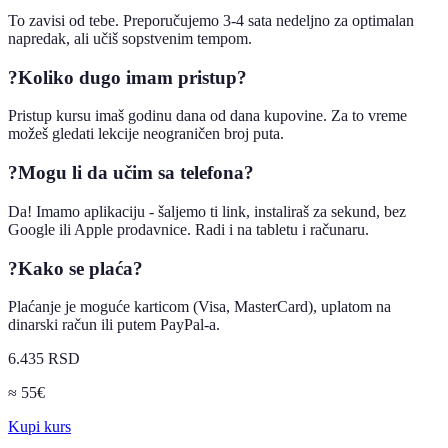
To zavisi od tebe. Preporučujemo 3-4 sata nedeljno za optimalan
napredak, ali učiš sopstvenim tempom.
?
Koliko dugo imam pristup?
Pristup kursu imaš godinu dana od dana kupovine. Za to vreme
možeš gledati lekcije neograničen broj puta.
?
Mogu li da učim sa telefona?
Da! Imamo aplikaciju - šaljemo ti link, instaliraš za sekund, bez
Google ili Apple prodavnice. Radi i na tabletu i računaru.
?
Kako se plaća?
Plaćanje je moguće karticom (Visa, MasterCard), uplatom na
dinarski račun ili putem PayPal-a.
6.435 RSD
≈ 55€
Kupi kurs