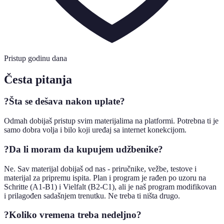
Pristup godinu dana
Česta pitanja
?
Šta se dešava nakon uplate?
Odmah dobijaš pristup svim materijalima na platformi. Potrebna ti je
samo dobra volja i bilo koji uređaj sa internet konekcijom.
?
Da li moram da kupujem udžbenike?
Ne. Sav materijal dobijaš od nas - priručnike, vežbe, testove i
materijal za pripremu ispita. Plan i program je rađen po uzoru na
Schritte (A1-B1) i Vielfalt (B2-C1), ali je naš program modifikovan
i prilagođen sadašnjem trenutku. Ne treba ti ništa drugo.
?
Koliko vremena treba nedeljno?