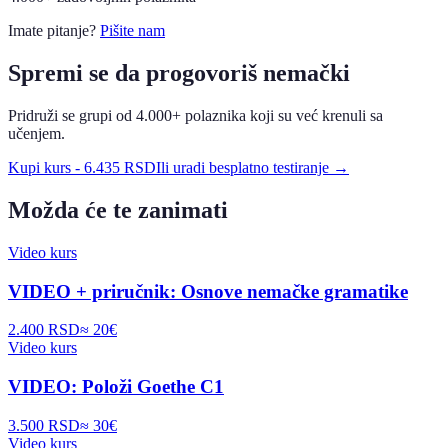
Imate pitanje?
Pišite nam
Spremi se da progovoriš nemački
Pridruži se grupi od 4.000+ polaznika koji su već krenuli sa
učenjem.
Kupi kurs
-
6.435 RSD
Ili uradi besplatno testiranje →
Možda će te zanimati
Video kurs
VIDEO + priručnik: Osnove nemačke gramatike
2.400 RSD
≈
20
€
Video kurs
VIDEO: Položi Goethe C1
3.500 RSD
≈
30
€
Video kurs