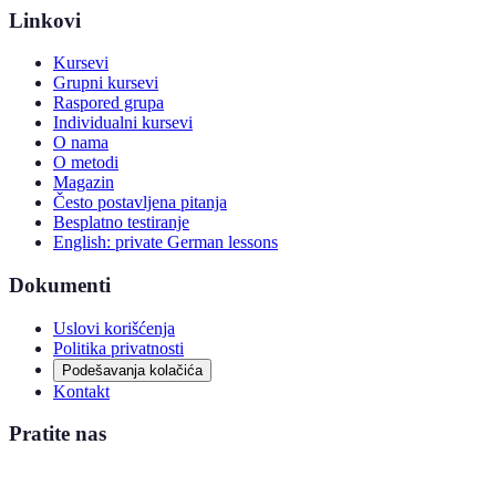
Linkovi
Kursevi
Grupni kursevi
Raspored grupa
Individualni kursevi
O nama
O metodi
Magazin
Često postavljena pitanja
Besplatno testiranje
English: private German lessons
Dokumenti
Uslovi korišćenja
Politika privatnosti
Podešavanja kolačića
Kontakt
Pratite nas