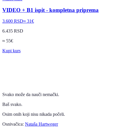
VIDEO + B1 ispit - kompletna priprema
3.600 RSD
≈
31
€
6.435 RSD
≈
55
€
Kupi kurs
Svako može da nauči nemački.
Baš svako.
Osim onih koji nisu nikada počeli.
Osnivačica:
Nataša Hartweger