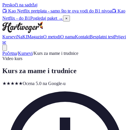
Preskoči na sadržaj
📺 Kao Netflix pretplata - samo što te ova vodi do B1 nivoa
📺 Kao
Netflix - do B1
Pogledaj paket →
×
Kursevi
NaKI
Magazin
O metodi
O nama
Kontakt
Besplatni test
Prijavi
se
Početna
/
Kursevi
/
Kurs za mame i trudnice
Video kurs
Kurs za mame i trudnice
★★★★★
Ocena 5.0 na Google-u