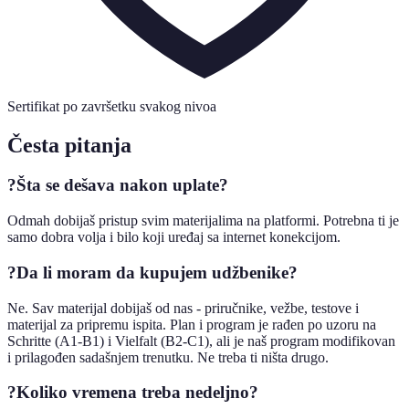
Sertifikat po završetku svakog nivoa
Česta pitanja
?
Šta se dešava nakon uplate?
Odmah dobijaš pristup svim materijalima na platformi. Potrebna ti je
samo dobra volja i bilo koji uređaj sa internet konekcijom.
?
Da li moram da kupujem udžbenike?
Ne. Sav materijal dobijaš od nas - priručnike, vežbe, testove i
materijal za pripremu ispita. Plan i program je rađen po uzoru na
Schritte (A1-B1) i Vielfalt (B2-C1), ali je naš program modifikovan
i prilagođen sadašnjem trenutku. Ne treba ti ništa drugo.
?
Koliko vremena treba nedeljno?