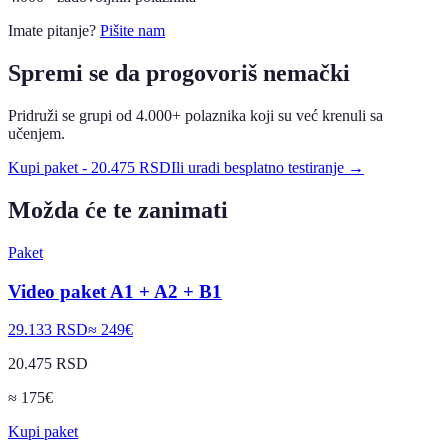
Imate pitanje?
Pišite nam
Spremi se da progovoriš nemački
Pridruži se grupi od 4.000+ polaznika koji su već krenuli sa
učenjem.
Kupi paket
-
20.475 RSD
Ili uradi besplatno testiranje →
Možda će te zanimati
Paket
Video paket A1 + A2 + B1
29.133 RSD
≈
249
€
20.475 RSD
≈
175
€
Kupi paket