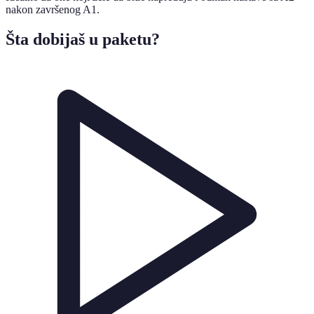
nakon završenog A1.
Šta dobijaš u paketu?