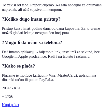
To zavisi od tebe. Preporučujemo 3-4 sata nedeljno za optimalan
napredak, ali učiš sopstvenim tempom.
?
Koliko dugo imam pristup?
Pristup kursu imaš godinu dana od dana kupovine. Za to vreme
možeš gledati lekcije neograničen broj puta.
?
Mogu li da učim sa telefona?
Da! Imamo aplikaciju - šaljemo ti link, instaliraš za sekund, bez
Google ili Apple prodavnice. Radi i na tabletu i računaru.
?
Kako se plaća?
Plaćanje je moguće karticom (Visa, MasterCard), uplatom na
dinarski račun ili putem PayPal-a.
20.475 RSD
≈ 175€
Kupi paket