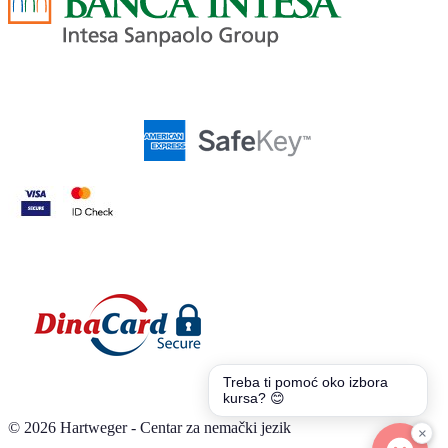
Treba ti pomoć oko izbora
kursa? 😊
©
2026
Hartweger - Centar za nemački jezik
×