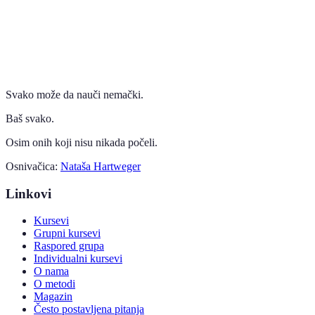
Svako može da nauči nemački.
Baš svako.
Osim onih koji nisu nikada počeli.
Osnivačica:
Nataša Hartweger
Linkovi
Kursevi
Grupni kursevi
Raspored grupa
Individualni kursevi
O nama
O metodi
Magazin
Često postavljena pitanja