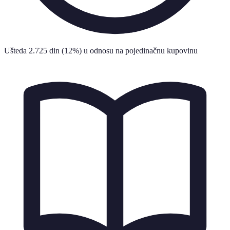
Ušteda 2.725 din (12%) u odnosu na pojedinačnu kupovinu