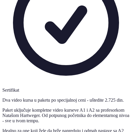
Sertifikat
Dva video kursa u paketu po specijalnoj ceni - uštedite 2.725 din.
Paket uključuje kompletne video kurseve A1 i A2 sa profesorkom
Natašom Hartweger. Od potpunog početnika do elementarnog nivoa
- sve u tvom tempu.
Idealno za one koji žele da brže napreduju i odmah nastave sa A2