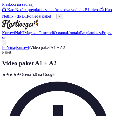
Preskoči na sadržaj
📺 Kao Netflix pretplata - samo što te ova vodi do B1 nivoa
📺 Kao
Netflix - do B1
Pogledaj paket →
×
Kursevi
NaKI
Magazin
O metodi
O nama
Kontakt
Besplatni test
Prijavi
se
Početna
/
Kursevi
/
Video paket A1 + A2
Paket
Video paket A1 + A2
★★★★★
Ocena 5.0 na Google-u