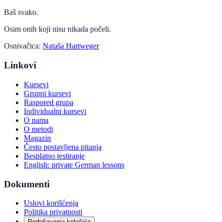
Baš svako.
Osim onih koji nisu nikada počeli.
Osnivačica:
Nataša Hartweger
Linkovi
Kursevi
Grupni kursevi
Raspored grupa
Individualni kursevi
O nama
O metodi
Magazin
Često postavljena pitanja
Besplatno testiranje
English: private German lessons
Dokumenti
Uslovi korišćenja
Politika privatnosti
Podešavanja kolačića