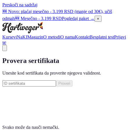
Preskoči na sadržaj
🆕 Novo: plaćaj mesečno - 3.199 RSD (manje od 30€), učiš
odmah
🆕 Mesečno - 3.199 RSD
Pogledaj paket →
×
Kursevi
NaKI
Magazin
O metodi
O nama
Kontakt
Besplatni test
Prijavi
se
Provera sertifikata
Unesite kod sertifikata da proverite njegovu validnost.
Proveri
Svako može da nauči nemački.