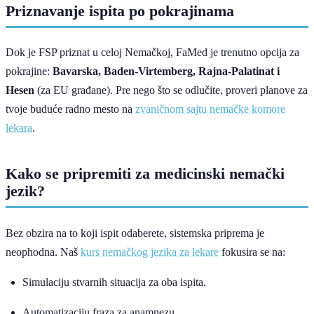
Priznavanje ispita po pokrajinama
Dok je FSP priznat u celoj Nemačkoj, FaMed je trenutno opcija za
pokrajine:
Bavarska, Baden-Virtemberg, Rajna-Palatinat i
Hesen
(za EU građane). Pre nego što se odlučite, proveri planove za
tvoje buduće radno mesto na
zvaničnom sajtu nemačke komore
lekara
.
Kako se pripremiti za medicinski nemački
jezik?
Bez obzira na to koji ispit odaberete, sistemska priprema je
neophodna. Naš
kurs nemačkog jezika za lekare
fokusira se na:
Simulaciju stvarnih situacija za oba ispita.
Automatizaciju fraza za anamnezu.