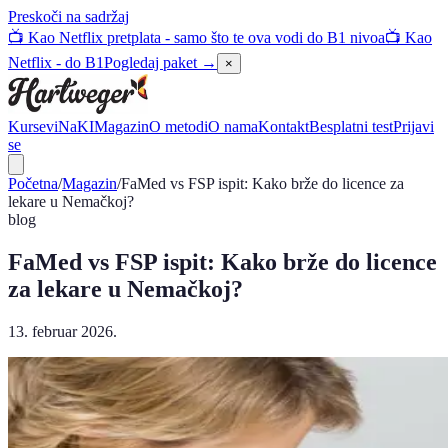
Preskoči na sadržaj
📺 Kao Netflix pretplata - samo što te ova vodi do B1 nivoa
📺 Kao
Netflix - do B1
Pogledaj paket →
×
Kursevi
NaKI
Magazin
O metodi
O nama
Kontakt
Besplatni test
Prijavi
se
Početna
/
Magazin
/
FaMed vs FSP ispit: Kako brže do licence za
lekare u Nemačkoj?
blog
FaMed vs FSP ispit: Kako brže do licence
za lekare u Nemačkoj?
13. februar 2026.