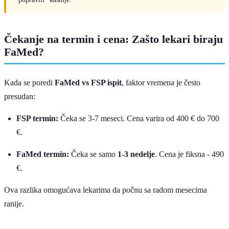
Čekanje na termin i cena: Zašto lekari biraju
FaMed?
Kada se poredi
FaMed vs FSP ispit
, faktor vremena je često
presudan:
FSP termin:
Čeka se 3-7 meseci. Cena varira od 400 € do 700
€.
FaMed termin:
Čeka se samo
1-3 nedelje
. Cena je fiksna - 490
€.
Ova razlika omogućava lekarima da počnu sa radom mesecima
ranije.