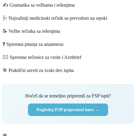
✍️ Gramatika sa vežbama i rešenjima
🩺 Najvažniji medicinski rečnik sa prevodom na srpski
📝 Vežbe rečnika sa rešenjima
❓ Spremna pitanja za anamnezu
👨‍⚕️ Spremne rečenice za vizite i Arztbrief
🎯 Praktični saveti za svaki deo ispita
Hoćeš da se temeljno pripremiš za FSP ispit?
Pogledaj FSP pripremni kurs →
💬