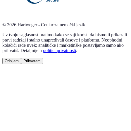
©
2026
Hartweger - Centar za nemački jezik
Uz tvoju saglasnost pratimo kako se sajt koristi da bismo ti prikazali
pravi sadržaj i stalno unapređivali časove i platformu. Neophodni
kolačići rade uvek; analitičke i marketinške postavljamo samo ako
prihvatiš. Detaljnije u
politici privatnosti
.
Odbijam
Prihvatam