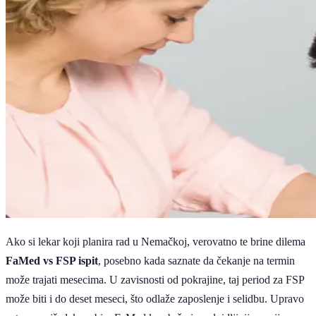
Ako si lekar koji planira rad u Nemačkoj, verovatno te brine dilema
FaMed vs FSP ispit
, posebno kada saznate da čekanje na termin
može trajati mesecima. U zavisnosti od pokrajine, taj period za FSP
može biti i do deset meseci, što odlaže zaposlenje i selidbu. Upravo