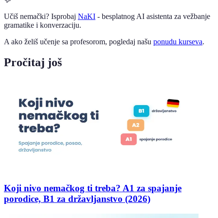
Učiš nemački? Isprobaj
NaKI
- besplatnog AI asistenta za vežbanje
gramatike i konverzaciju.
A ako želiš učenje sa profesorom, pogledaj našu
ponudu kurseva
.
Pročitaj još
Koji nivo nemačkog ti treba? A1 za spajanje
porodice, B1 za državljanstvo (2026)