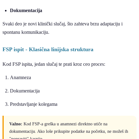
Dokumentacija
Svaki deo je novi klinički slučaj, što zahteva brzu adaptaciju i
spontanu komunikaciju.
FSP ispit - Klasična linijska struktura
Kod FSP ispita, jedan slučaj te prati kroz ceo proces:
Anamneza
Dokumentacija
Predstavljanje kolegama
Važno:
Kod FSP-a greška u anamnezi direktno utiče na
dokumentaciju. Ako loše prikupite podatke na početku, ne možeš ih
"popraviti" kasnije.