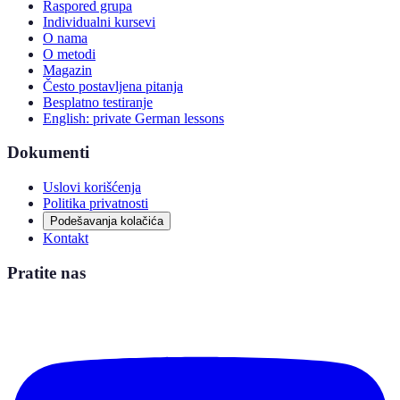
Raspored grupa
Individualni kursevi
O nama
O metodi
Magazin
Često postavljena pitanja
Besplatno testiranje
English: private German lessons
Dokumenti
Uslovi korišćenja
Politika privatnosti
Podešavanja kolačića
Kontakt
Pratite nas