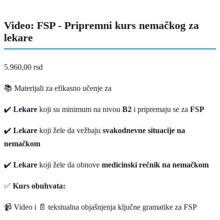
Video: FSP - Pripremni kurs nemačkog za
lekare
5.960,00
rsd
📚 Materijali za efikasno učenje za
✔️
Lekare
koji su minimum na nivou
B2
i pripremaju se za
FSP
✔️
Lekare
koji žele da vežbaju
svakodnevne situacije na
nemačkom
✔️
Lekare
koji žele da obnove
medicinski rečnik na nemačkom
✅
Kurs obuhvata:
📹 Video i 📄 tekstualna objašnjenja ključne gramatike za FSP