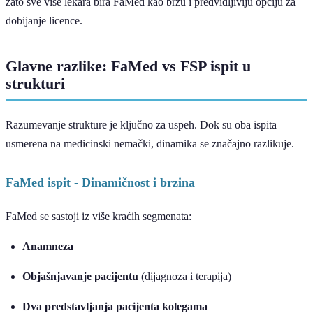
zato sve više lekara bira FaMed kao bržu i predvidljiviju opciju za
dobijanje licence.
Glavne razlike: FaMed vs FSP ispit u
strukturi
Razumevanje strukture je ključno za uspeh. Dok su oba ispita
usmerena na medicinski nemački, dinamika se značajno razlikuje.
FaMed ispit - Dinamičnost i brzina
FaMed se sastoji iz više kraćih segmenata:
Anamneza
Objašnjavanje pacijentu
(dijagnoza i terapija)
Dva predstavljanja pacijenta kolegama