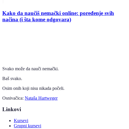
Kako da naučiš nemački online: poređenje svih
načina (i šta kome odgovara)
Svako može da nauči nemački.
Baš svako.
Osim onih koji nisu nikada počeli.
Osnivačica:
Nataša Hartweger
Linkovi
Kursevi
Grupni kursevi