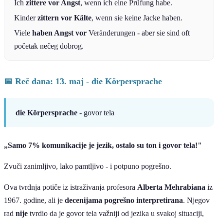
Ich
zittere vor Angst
, wenn ich eine Prüfung habe.
Kinder
zittern vor Kälte
, wenn sie keine Jacke haben.
Viele
haben Angst vor
Veränderungen - aber sie sind oft
početak nečeg dobrog.
📅 Reč dana: 13. maj - die Körpersprache
die Körpersprache
- govor tela
„Samo 7% komunikacije je jezik, ostalo su ton i govor tela!"
Zvuči zanimljivo, lako pamtljivo - i potpuno pogrešno.
Ova tvrdnja potiče iz istraživanja profesora
Alberta Mehrabiana
iz
1967. godine, ali je
decenijama pogrešno interpretirana
. Njegov
rad
nije
tvrdio da je govor tela važniji od jezika u svakoj situaciji,