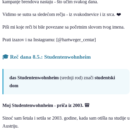
kampanje brendova nastaju - što učim svakog dana.
Vidimo se sutra sa sledećom rečju - iz svakodnevice i iz srca. ❤️
Piši mi koje reči bi bile povezane sa početnim slovom tvog imena.
Prati izazov i na Instagramu: [@hartweger_centar]
🎓 Reč dana 8.5.: Studentenwohnheim
das Studentenwohnheim
(srednji rod) znači
studentski
dom
Moj Studentenwohnheim - priča iz 2003. 🎒
Sinoć sam šetala i setila se 2003. godine, kada sam otišla na studije u
Austriju.