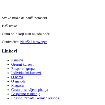
Svako može da nauči nemački.
Baš svako.
Osim onih koji nisu nikada počeli.
Osnivačica:
Nataša Hartweger
Linkovi
Kursevi
Grupni kursevi
Raspored grupa
Individualni kursevi
O nama
O metodi
Magazin
Često postavljena pitanja
Besplatno testiranje
English: private German lessons