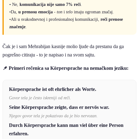
• Ne,
komunikacija nije samo 7% reči
.
•Da,
u prenosu emocija
-
ton
i
telo
imaju ogroman značaj.
•Ali u svakodnevnoj i profesionalnoj komunikaciji,
reči prenose
značenje
.
Čak je i sam Mehrabijan kasnije molio ljude da prestanu da ga
pogrešno citiraju - to je napisao i na svom sajtu.
📌 Primeri rečenica sa Körpersprache na nemačkom jeziku:
Körpersprache ist oft ehrlicher als Worte.
Govor tela je često iskreniji od reči.
Seine Körpersprache zeigte, dass er nervös war.
Njegov govor tela je pokazivao da je bio nervozan.
Durch Körpersprache kann man viel über eine Person
erfahren.