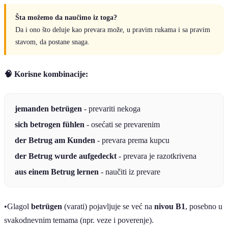
Šta možemo da naučimo iz toga?
Da i ono što deluje kao prevara može, u pravim rukama i sa pravim
stavom, da postane snaga.
🧠 Korisne kombinacije:
jemanden betrügen
- prevariti nekoga
sich betrogen fühlen
- osećati se prevarenim
der Betrug am Kunden
- prevara prema kupcu
der Betrug wurde aufgedeckt
- prevara je razotkrivena
aus einem Betrug lernen
- naučiti iz prevare
•Glagol
betrügen
(varati) pojavljuje se već na
nivou B1
, posebno u
svakodnevnim temama (npr. veze i poverenje).