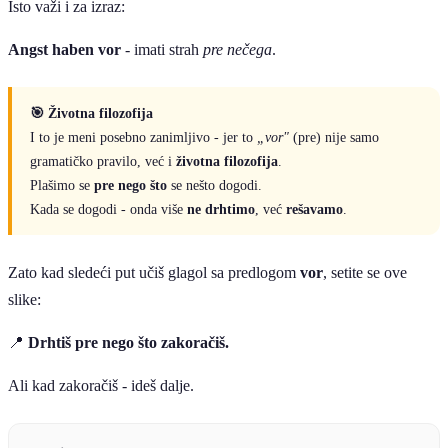
Isto važi i za izraz:
Angst haben vor
- imati strah
pre nečega
.
🎯 Životna filozofija
I to je meni posebno zanimljivo - jer to
„vor"
(pre) nije samo
gramatičko pravilo, već i
životna filozofija
.
Plašimo se
pre nego što
se nešto dogodi.
Kada se dogodi - onda više
ne drhtimo
, već
rešavamo
.
Zato kad sledeći put učiš glagol sa predlogom
vor
, setite se ove
slike:
📍
Drhtiš pre nego što zakoračiš.
Ali kad zakoračiš - ideš dalje.