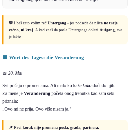
💬
I baš zato volim reč
Untergang
- jer podseća da
ništa ne traje
večno, ni kraj
. A kad znaš da posle Unterganga dolazi
Aufgang
, sve
je lakše.
🟦 Wort des Tages: die Veränderung
📅
20. Mai
Svi pričaju o promenama. Ali malo ko kaže
kako
doći do njih.
Za mene je
Veränderung
počela onog trenutka kad sam sebi
priznala:
„Ovo mi ne prija. Ovo više nisam ja."
📌 Prvi korak nije promena posla, grada, partnera.