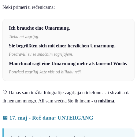
Neki primeri u rečenicama:
Ich brauche eine Umarmung.
Treba mi zagrljaj.
Sie begrüßten sich mit einer herzlichen Umarmung.
Pozdravili su se srdačnim zagrljajem.
Manchmal sagt eine Umarmung mehr als tausend Worte.
Ponekad zagrljaj kaže više od hiljadu reči.
🤍 Danas sam tražila fotografije zagrljaja u telefonu… i shvatila da
ih nemam mnogo. Ali sam srećna što ih imam -
u mislima
.
📅 17. maj - Reč dana: UNTERGANG