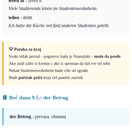
leben in
- živeti u
Viele Studierende leben im Studentenwohnheim.
teilen
- deliti
Ich habe die Küche mit fünf anderen Studenten geteilt.
💡 Poruka za kraj
Svaki težak period - pogotovo kada je finansijski -
može da prođe
.
Ako znaš zašto si krenuo i ako si spreman da daš sve od sebe.
Nekad
Studentenwohnheim
bude više od zgrade.
Bude
početak priče
koju ćeš pamtiti zauvek.
📘 Reč dana 9.5.: der Betrug
der Betrug
- prevara, obmana