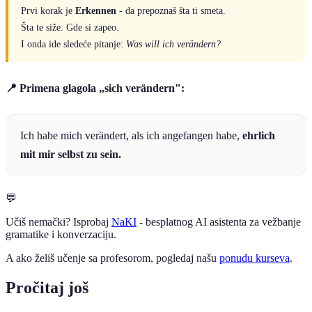
Prvi korak je
Erkennen
- da prepoznaš šta ti smeta.
Šta te siže. Gde si zapeo.
I onda ide sledeće pitanje:
Was will ich verändern?
📍 Primena glagola „sich verändern":
Ich habe mich verändert, als ich angefangen habe,
ehrlich
mit mir selbst zu sein.
💬
Učiš nemački? Isprobaj
NaKI
- besplatnog AI asistenta za vežbanje
gramatike i konverzaciju.
A ako želiš učenje sa profesorom, pogledaj našu
ponudu kurseva
.
Pročitaj još