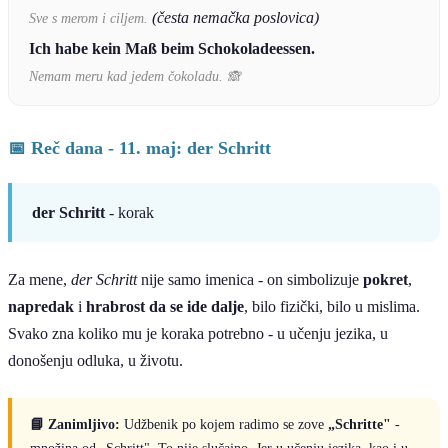
(česta nemačka poslovica)
Sve s merom i ciljem.
Ich habe kein Maß beim Schokoladeessen.
Nemam meru kad jedem čokoladu. 🙈
📅 Reč dana - 11. maj: der Schritt
der Schritt
- korak
Za mene,
der Schritt
nije samo imenica - on simbolizuje
pokret
,
napredak
i
hrabrost da se ide dalje
, bilo fizički, bilo u mislima.
Svako zna koliko mu je koraka potrebno - u učenju jezika, u
donošenju odluka, u životu.
📘 Zanimljivo:
Udžbenik po kojem radimo se zove
„Schritte"
-
množina od „Schritt". To nije slučajno. Jer u učenju jezika, kao i u