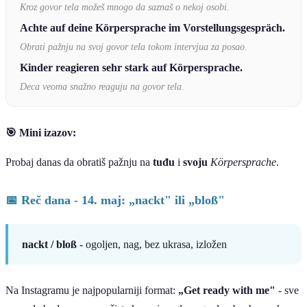
Kroz govor tela možeš mnogo da saznaš o nekoj osobi.
Achte auf deine Körpersprache im Vorstellungsgespräch.
Obrati pažnju na svoj govor tela tokom intervjua za posao.
Kinder reagieren sehr stark auf Körpersprache.
Deca veoma snažno reaguju na govor tela.
🎯 Mini izazov:
Probaj danas da obratiš pažnju na
tuđu
i
svoju
Körpersprache
.
📅 Reč dana - 14. maj: „nackt" ili „bloß"
nackt / bloß
- ogoljen, nag, bez ukrasa, izložen
Na Instagramu je najpopularniji format:
„Get ready with me"
- sve