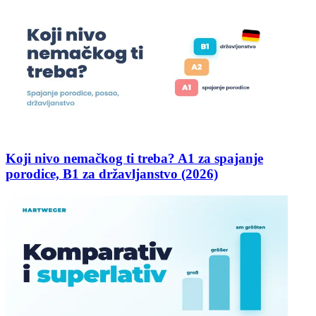
Koji nivo nemačkog ti treba? A1 za spajanje
porodice, B1 za državljanstvo (2026)