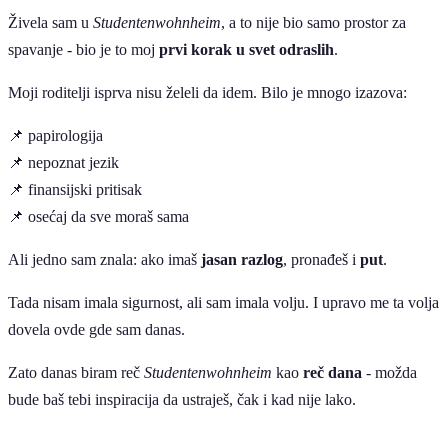
Živela sam u
Studentenwohnheim
, a to nije bio samo prostor za
spavanje - bio je to moj
prvi korak u svet odraslih
.
Moji roditelji isprva nisu želeli da idem. Bilo je mnogo izazova:
📌 papirologija
📌 nepoznat jezik
📌 finansijski pritisak
📌 osećaj da sve moraš sama
Ali jedno sam znala: ako imaš
jasan razlog
, pronađeš i
put
.
Tada nisam imala sigurnost, ali sam imala volju. I upravo me ta volja
dovela ovde gde sam danas.
Zato danas biram reč
Studentenwohnheim
kao
reč dana
- možda
bude baš tebi inspiracija da ustraješ, čak i kad nije lako.