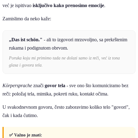
već je ispitivao
isključivo kako prenosimo emocije
.
Zamislimo da neko kaže:
„Das ist schön."
- ali to izgovori mrzovoljno, sa prekrštenim
rukama i podignutom obrvom.
Poruka koju mi primimo tada ne dolazi samo iz reči, već iz tona
glasa i govora tela.
Körpersprache
znači
govor tela
- sve ono što komuniciramo bez
reči: položaj tela, mimika, pokreti ruku, kontakt očima.
U svakodnevnom govoru, često zaboravimo koliko telo "govori",
čak i kada ćutimo.
✅ Važno je znati: