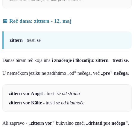
📅 Reč dana: zittern - 12. maj
zittern
- tresti se
Danas biram reč koja ima
i značenje i filozofiju
:
zittern
-
tresti se
.
U nemačkom jeziku ne zadrhtimo „od" nečega, već
„pre" nečega
.
zittern vor Angst
- tresti se
od straha
zittern vor Kälte
- tresti se
od hladnoće
Ali zapravo -
„zittern vor"
bukvalno znači
„drhtati pre nečega"
.