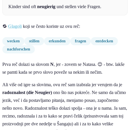
Kinder sind oft
neugierig
und stellen viele Fragen.
🔁
Glagoli
koji se često koriste uz ovu reč:
wecken
stillen
erkunden
fragen
entdecken
nachforschen
Prva reč dolazi sa slovom
N
, jer - zovem se Natasa. 😊 - btw. lakše
se pamti kada se prvo slovo poveže sa nekim ili nečim.
Ali više od igre sa slovima, ovu reč sam izabrala jer verujem da je
radoznalost (die Neugier)
ono što nas pokreće. Ne samo da učimo
jezik, već i da postavljamo pitanja, menjamo posao, započnemo
nešto novo. Radoznalost teško dolazi spolja - ona je u nama. Ja sam,
recimo, radoznala i za to kako se pravi čelik (prisustvovala sam toj
proizvodnji pre dve nedelje u Šangaju) ali i za to kako velike