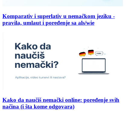
Komparativ i superlativ u nemačkom jeziku -
pravila, umlaut i poređenje sa als/wie
Kako da naučiš nemački online: poređenje svih
načina (i šta kome odgovara)