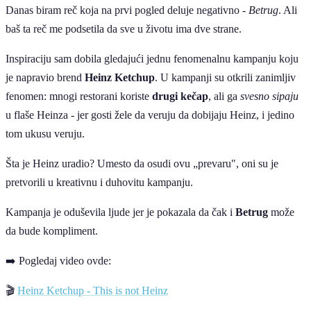
Danas biram reč koja na prvi pogled deluje negativno -
Betrug
. Ali
baš ta reč me podsetila da sve u životu ima dve strane.
Inspiraciju sam dobila gledajući jednu fenomenalnu kampanju koju
je napravio brend
Heinz Ketchup
. U kampanji su otkrili zanimljiv
fenomen: mnogi restorani koriste
drugi kečap
, ali ga
svesno sipaju
u flaše Heinza - jer gosti žele da veruju da dobijaju Heinz, i jedino
tom ukusu veruju.
Šta je Heinz uradio? Umesto da osudi ovu „prevaru", oni su je
pretvorili u kreativnu i duhovitu kampanju.
Kampanja je oduševila ljude jer je pokazala da čak i
Betrug
može
da bude kompliment.
➡️ Pogledaj video ovde:
🎬
Heinz Ketchup - This is not Heinz