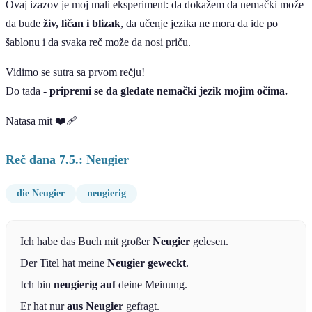
Ovaj izazov je moj mali eksperiment: da dokažem da nemački može
da bude
živ, ličan i blizak
, da učenje jezika ne mora da ide po
šablonu i da svaka reč može da nosi priču.
Vidimo se sutra sa prvom rečju!
Do tada -
pripremi se da gledate nemački jezik mojim očima.
Natasa mit ❤️‍🩹
Reč dana 7.5.: Neugier
die Neugier
neugierig
Ich habe das Buch mit großer
Neugier
gelesen.
Der Titel hat meine
Neugier geweckt
.
Ich bin
neugierig auf
deine Meinung.
Er hat nur
aus Neugier
gefragt.