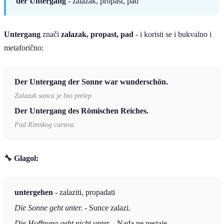
der Untergang
- zalazak, propast, pad
Untergang
znači
zalazak, propast, pad
- i koristi se i bukvalno i
metaforično:
Der Untergang der Sonne war wunderschön.
Zalazak sunca je bio prelep.
Der Untergang des Römischen Reiches.
Pad Rimskog carstva.
🔧 Glagol:
untergehen
- zalaziti, propadati
Die Sonne geht unter.
- Sunce zalazi.
Die Hoffnung geht nicht unter.
- Nada ne nestaje.