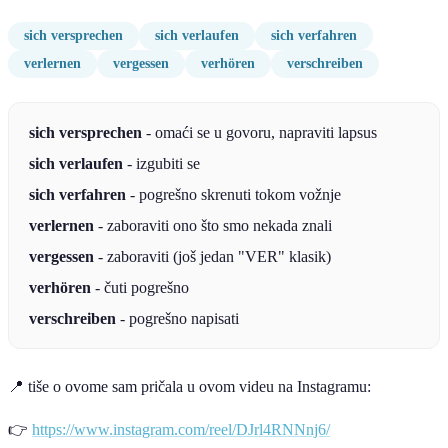
sich versprechen
sich verlaufen
sich verfahren
verlernen
vergessen
verhören
verschreiben
sich versprechen
- omaći se u govoru, napraviti lapsus
sich verlaufen
- izgubiti se
sich verfahren
- pogrešno skrenuti tokom vožnje
verlernen
- zaboraviti ono što smo nekada znali
vergessen
- zaboraviti (još jedan "VER" klasik)
verhören
- čuti pogrešno
verschreiben
- pogrešno napisati
📍 tiše o ovome sam pričala u ovom videu na Instagramu:
👉
https://www.instagram.com/reel/DJrl4RNNnj6/