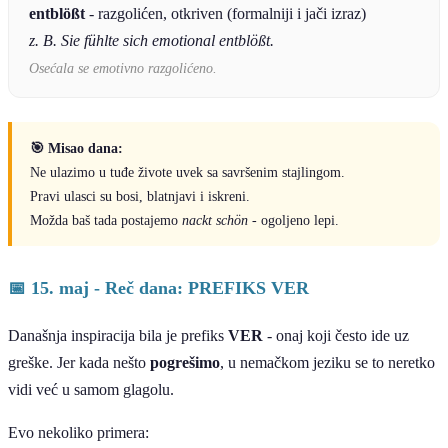
entblößt
- razgolićen, otkriven (formalniji i jači izraz)
z. B. Sie fühlte sich emotional entblößt.
Osećala se emotivno razgolićeno.
🎯 Misao dana:
Ne ulazimo u tuđe živote uvek sa savršenim stajlingom.
Pravi ulasci su bosi, blatnjavi i iskreni.
Možda baš tada postajemo
nackt schön
- ogoljeno lepi.
📅 15. maj - Reč dana: PREFIKS VER
Današnja inspiracija bila je prefiks
VER
- onaj koji često ide uz
greške. Jer kada nešto
pogrešimo
, u nemačkom jeziku se to neretko
vidi već u samom glagolu.
Evo nekoliko primera: