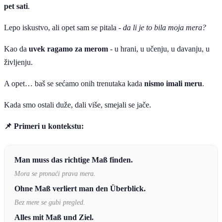
pet sati
.
Lepo iskustvo, ali opet sam se pitala -
da li je to bila moja mera?
Kao da
uvek ragamo za merom
- u hrani, u učenju, u davanju, u
življenju.
A opet… baš se sećamo onih trenutaka kada
nismo imali meru
.
Kada smo ostali duže, dali više, smejali se jače.
📌 Primeri u kontekstu:
Man muss das richtige Maß finden.
Mora se pronaći prava mera.
Ohne Maß verliert man den Überblick.
Bez mere se gubi pregled.
Alles mit Maß und Ziel.