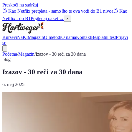
Preskoči na sadržaj
📺 Kao Netflix pretplata - samo što te ova vodi do B1 nivoa
📺 Kao
Netflix - do B1
Pogledaj paket →
×
Kursevi
NaKI
Magazin
O metodi
O nama
Kontakt
Besplatni test
Prijavi
se
Početna
/
Magazin
/
Izazov - 30 reči za 30 dana
blog
Izazov - 30 reči za 30 dana
6. maj 2025.