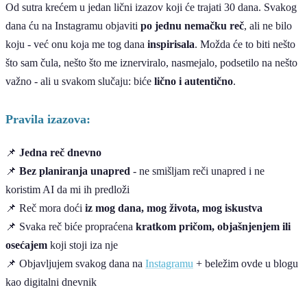
Od sutra krećem u jedan lični izazov koji će trajati 30 dana. Svakog
dana ću na Instagramu objaviti
po jednu nemačku reč
, ali ne bilo
koju - već onu koja me tog dana
inspirisala
. Možda će to biti nešto
što sam čula, nešto što me iznerviralo, nasmejalo, podsetilo na nešto
važno - ali u svakom slučaju: biće
lično i autentično
.
Pravila izazova:
📌
Jedna reč dnevno
📌
Bez planiranja unapred
- ne smišljam reči unapred i ne
koristim AI da mi ih predloži
📌 Reč mora doći
iz mog dana, mog života, mog iskustva
📌 Svaka reč biće propraćena
kratkom pričom, objašnjenjem ili
osećajem
koji stoji iza nje
📌 Objavljujem svakog dana na
Instagramu
+ beležim ovde u blogu
kao digitalni dnevnik