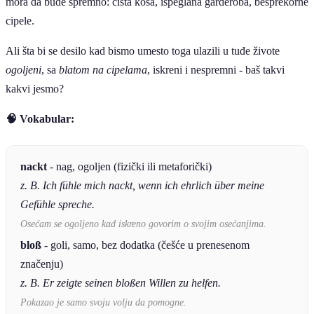
mora da bude spremno: čista kosa, ispeglana garderoba, besprekorne
cipele.
Ali šta bi se desilo kad bismo umesto toga ulazili u tuđe živote
ogoljeni
, sa
blatom na cipelama
, iskreni i nespremni - baš takvi
kakvi jesmo?
🧠 Vokabular:
nackt
- nag, ogoljen (fizički ili metaforički)
z. B. Ich fühle mich nackt, wenn ich ehrlich über meine
Gefühle spreche.
Osećam se ogoljeno kad iskreno govorim o svojim osećanjima.
bloß
- goli, samo, bez dodatka (češće u prenesenom
značenju)
z. B. Er zeigte seinen bloßen Willen zu helfen.
Pokazao je samo svoju volju da pomogne.