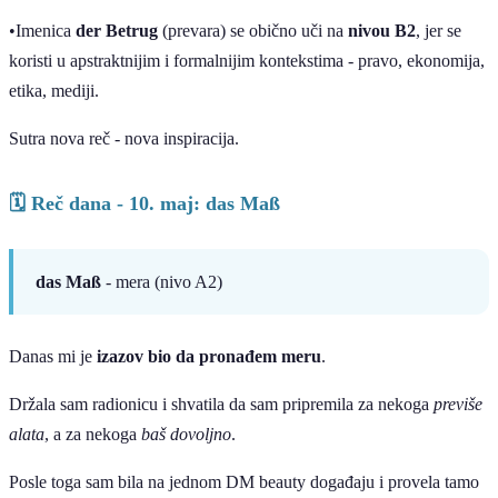
•Imenica
der Betrug
(prevara) se obično uči na
nivou B2
, jer se
koristi u apstraktnijim i formalnijim kontekstima - pravo, ekonomija,
etika, mediji.
Sutra nova reč - nova inspiracija.
🗓 Reč dana - 10. maj: das Maß
das Maß
- mera (nivo A2)
Danas mi je
izazov bio da pronađem meru
.
Držala sam radionicu i shvatila da sam pripremila za nekoga
previše
alata
, a za nekoga
baš dovoljno
.
Posle toga sam bila na jednom DM beauty događaju i provela tamo