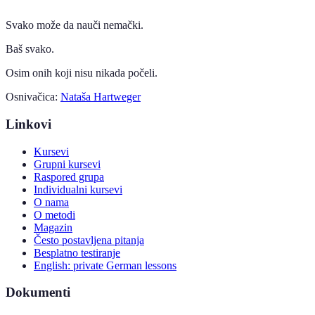
Svako može da nauči nemački.
Baš svako.
Osim onih koji nisu nikada počeli.
Osnivačica:
Nataša Hartweger
Linkovi
Kursevi
Grupni kursevi
Raspored grupa
Individualni kursevi
O nama
O metodi
Magazin
Često postavljena pitanja
Besplatno testiranje
English: private German lessons
Dokumenti