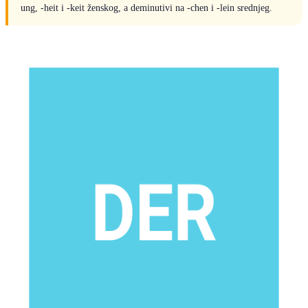
ung, -heit i -keit ženskog, a deminutivi na -chen i -lein srednjeg.