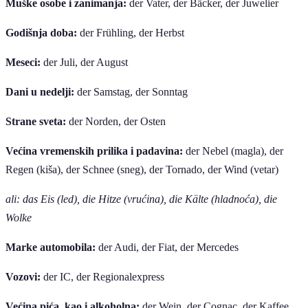
Muške osobe i zanimanja:
der Vater, der Bäcker, der Juwelier
Godišnja doba:
der Frühling, der Herbst
Meseci:
der Juli, der August
Dani u nedelji:
der Samstag, der Sonntag
Strane sveta:
der Norden, der Osten
Većina vremenskih prilika i padavina:
der Nebel (magla), der
Regen (kiša), der Schnee (sneg), der Tornado, der Wind (vetar)
ali: das Eis (led), die Hitze (vrućina), die Kälte (hladnoća), die
Wolke
Marke automobila:
der Audi, der Fiat, der Mercedes
Vozovi:
der IC, der Regionalexpress
Većina pića, kao i alkoholna:
der Wein, der Cognac, der Kaffee