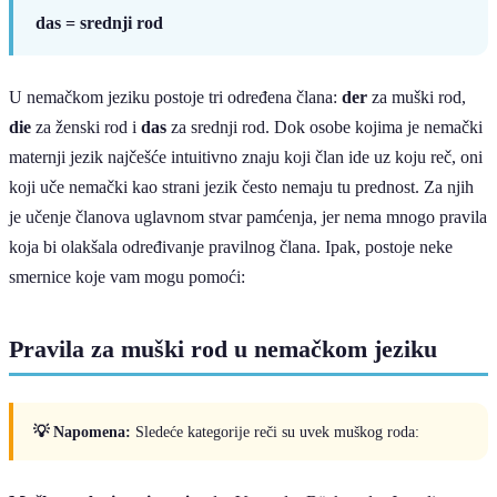
das = srednji rod
U nemačkom jeziku postoje tri određena člana:
der
za muški rod,
die
za ženski rod i
das
za srednji rod. Dok osobe kojima je nemački
maternji jezik najčešće intuitivno znaju koji član ide uz koju reč, oni
koji uče nemački kao strani jezik često nemaju tu prednost. Za njih
je učenje članova uglavnom stvar pamćenja, jer nema mnogo pravila
koja bi olakšala određivanje pravilnog člana. Ipak, postoje neke
smernice koje vam mogu pomoći:
Pravila za muški rod u nemačkom jeziku
💡 Napomena:
Sledeće kategorije reči su uvek muškog roda: