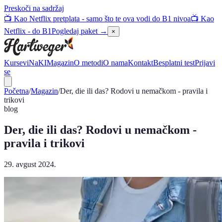
Preskoči na sadržaj
📺 Kao Netflix pretplata - samo što te ova vodi do B1 nivoa
📺 Kao
Netflix - do B1
Pogledaj paket →
×
Kursevi
NaKI
Magazin
O metodi
O nama
Kontakt
Besplatni test
Prijavi
se
Početna
/
Magazin
/
Der, die ili das? Rodovi u nemačkom - pravila i
trikovi
blog
Der, die ili das? Rodovi u nemačkom -
pravila i trikovi
29. avgust 2024.