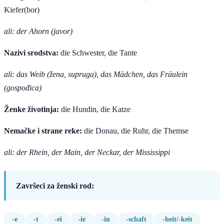
Kiefer(bor)
ali: der Ahorn (javor)
Nazivi srodstva:
die Schwester, die Tante
ali: das Weib (žena, supruga), das Mädchen, das Fräulein
(gospođica)
Ženke životinja:
die Hundin, die Katze
Nemačke i strane reke:
die Donau, die Ruhr, die Themse
ali: der Rhein, der Main, der Neckar, der Mississippi
Završeci za ženski rod:
-e
-t
-ei
-ie
-in
-schaft
-heit/-keit