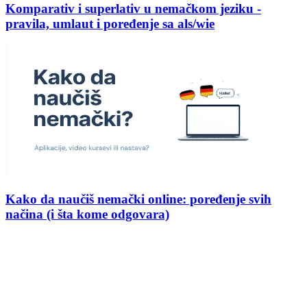
Komparativ i superlativ u nemačkom jeziku -
pravila, umlaut i poređenje sa als/wie
Kako da naučiš nemački online: poređenje svih
načina (i šta kome odgovara)