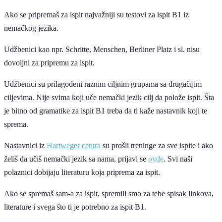
Ako se pripremaš za ispit najvažniji su testovi za ispit B1 iz
nemačkog jezika.
Udžbenici kao npr. Schritte, Menschen, Berliner Platz i sl. nisu
dovoljni za pripremu za ispit.
Udžbenici su prilagođeni raznim ciljnim grupama sa drugačijim
ciljevima. Nije svima koji uče nemački jezik cilj da polože ispit. Šta
je bitno od gramatike za ispit B1 treba da ti kaže nastavnik koji te
sprema.
Nastavnici iz
Hartweger centra
su prošli treninge za sve ispite i ako
želiš da učiš nemački jezik sa nama, prijavi se
ovde
. Svi naši
polaznici dobijaju literaturu koja priprema za ispit.
Ako se spremaš sam-a za ispit, spremili smo za tebe spisak linkova,
literature i svega što ti je potrebno za ispit B1.