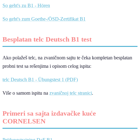
So geht's zu B1 - Hören
So geht's zum Goethe-/ÖSD-Zertifikat B1
Besplatan telc Deutsch B1 test
Ako polažeš telc, na zvaničnom sajtu te čeka kompletan besplatan
probni test sa rešenjima i opisom celog ispita:
telc Deutsch B1 - Übungstest 1 (PDF)
Više o samom ispitu na
zvaničnoj telc stranici
.
Primeri sa sajta izdavačke kuće
CORNELSEN
Prüfungstraining DaF B1