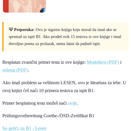
💡 Preporuka:
Ovo je sigurno knjiga koju moraš da imaš ako se
spremaš za ispit B1. Ako prođeš svih 15 testova iz ove knjige i imaš
dovoljno poena za prolazak, nema šansi da padneš ispit.
Besplatan zvanični primer testa iz ove knjige:
Modelltest (PDF)
i
rešenja (PDF)
.
Ako imaš problem sa veštinom LESEN, ovo je liteartura za tebe. U
ovoj knjizi ćeš naći 10 primera testova za ispit B1.
Primer besplatnog testa možeš naći
ovde
.
Prüfungsvorbereitung Goethe-/ÖSD-Zertifikat B1
So geht's zu B1 - Lesen