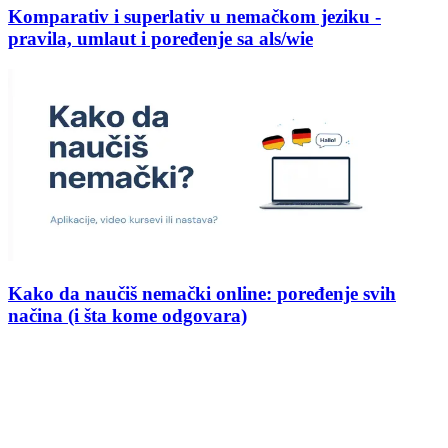
Komparativ i superlativ u nemačkom jeziku -
pravila, umlaut i poređenje sa als/wie
Kako da naučiš nemački online: poređenje svih
načina (i šta kome odgovara)