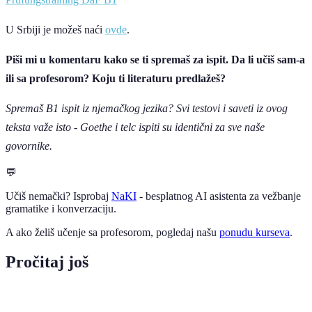
U Srbiji je možeš naći
ovde
.
Piši mi u komentaru kako se ti spremaš za ispit. Da li učiš sam-a
ili sa profesorom? Koju ti literaturu predlažeš?
Spremaš B1 ispit iz njemačkog jezika? Svi testovi i saveti iz ovog
teksta važe isto - Goethe i telc ispiti su identični za sve naše
govornike.
💬
Učiš nemački? Isprobaj
NaKI
- besplatnog AI asistenta za vežbanje
gramatike i konverzaciju.
A ako želiš učenje sa profesorom, pogledaj našu
ponudu kurseva
.
Pročitaj još