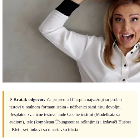
⚡ Kratak odgovor:
Za pripremu B1 ispita najvažniji su probni
testovi u realnom formatu ispita - udžbenici sami nisu dovoljni.
Besplatne zvanične testove nude Goethe institut (Modellsatz sa
audiom), telc (kompletan Übungstest sa rešenjima) i izdavači Hueber
i Klett; svi linkovi su u nastavku teksta.