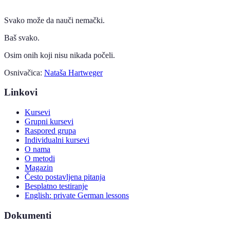
Svako može da nauči nemački.
Baš svako.
Osim onih koji nisu nikada počeli.
Osnivačica:
Nataša Hartweger
Linkovi
Kursevi
Grupni kursevi
Raspored grupa
Individualni kursevi
O nama
O metodi
Magazin
Često postavljena pitanja
Besplatno testiranje
English: private German lessons
Dokumenti