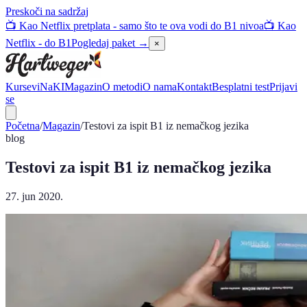
Preskoči na sadržaj
📺 Kao Netflix pretplata - samo što te ova vodi do B1 nivoa
📺 Kao
Netflix - do B1
Pogledaj paket →
×
Kursevi
NaKI
Magazin
O metodi
O nama
Kontakt
Besplatni test
Prijavi
se
Početna
/
Magazin
/
Testovi za ispit B1 iz nemačkog jezika
blog
Testovi za ispit B1 iz nemačkog jezika
27. jun 2020.