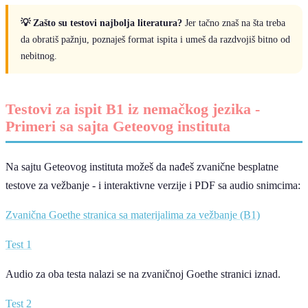
💡 Zašto su testovi najbolja literatura?
Jer tačno znaš na šta treba
da obratiš pažnju, poznaješ format ispita i umeš da razdvojiš bitno od
nebitnog.
Testovi za ispit B1 iz nemačkog jezika -
Primeri sa sajta Geteovog instituta
Na sajtu Geteovog instituta možeš da nađeš zvanične besplatne
testove za vežbanje - i interaktivne verzije i PDF sa audio snimcima:
Zvanična Goethe stranica sa materijalima za vežbanje (B1)
Test 1
Audio za oba testa nalazi se na zvaničnoj Goethe stranici iznad.
Test 2