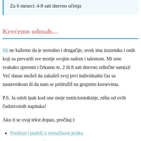
Za 6 meseci: 4-8 sati dnevno učenja
Krećemo odmah…
Mi
ne kažemo da je nerealno i drugačije, uvek ima izuzetaka i onih
koji su prevarili sve teorije svojim radom i talentom. Mi smo
svakako spremni i čekamo te, 2 ili 8 sati dnevno odlučite sam(a)!
Već danas možeš da zakažeš svoj prvi individualni čas sa
nastavnikom ili da nam se pridružiš na grupnim kursevima.
P.S. Ja odoh ipak kod one moje nutricionistkinje, ništa od ovih
čudotvornih napitaka!
Ako ti se ovaj tekst dopao, pročitaj i:
Predlozi i padeži u nemačkom jeziku