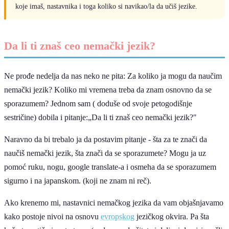
koje imaš, nastavnika i toga koliko si navikao/la da učiš jezike.
Da li ti znaš ceo nemački jezik?
Ne prođe nedelja da nas neko ne pita: Za koliko ja mogu da naučim
nemački jezik? Koliko mi vremena treba da znam osnovno da se
sporazumem? Jednom sam ( doduše od svoje petogodišnje
sestričine) dobila i pitanje:„Da li ti znaš ceo nemački jezik?"
Naravno da bi trebalo ja da postavim pitanje - šta za te znači da
naučiš nemački jezik, šta znači da se sporazumete? Mogu ja uz
pomoć ruku, nogu, google translate-a i osmeha da se sporazumem
sigurno i na japanskom. (koji ne znam ni reč).
Ako krenemo mi, nastavnici nemačkog jezika da vam objašnjavamo
kako postoje nivoi na osnovu
evropskog
jezičkog okvira. Pa šta