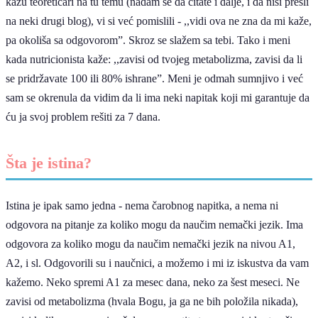
kažu teoretičari na tu temu (nadam se da čitate i dalje, i da nisi prešli
na neki drugi blog), vi si već pomislili - ,,vidi ova ne zna da mi kaže,
pa okoliša sa odgovoromˮ. Skroz se slažem sa tebi. Tako i meni
kada nutricionista kaže: ,,zavisi od tvojeg metabolizma, zavisi da li
se pridržavate 100 ili 80% ishraneˮ. Meni je odmah sumnjivo i već
sam se okrenula da vidim da li ima neki napitak koji mi garantuje da
ću ja svoj problem rešiti za 7 dana.
Šta je istina?
Istina je ipak samo jedna - nema čarobnog napitka, a nema ni
odgovora na pitanje za koliko mogu da naučim nemački jezik. Ima
odgovora za koliko mogu da naučim nemački jezik na nivou A1,
A2, i sl. Odgovorili su i naučnici, a možemo i mi iz iskustva da vam
kažemo. Neko spremi A1 za mesec dana, neko za šest meseci. Ne
zavisi od metabolizma (hvala Bogu, ja ga ne bih položila nikada),