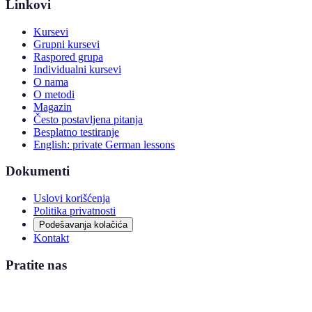
Linkovi
Kursevi
Grupni kursevi
Raspored grupa
Individualni kursevi
O nama
O metodi
Magazin
Često postavljena pitanja
Besplatno testiranje
English: private German lessons
Dokumenti
Uslovi korišćenja
Politika privatnosti
Podešavanja kolačića
Kontakt
Pratite nas