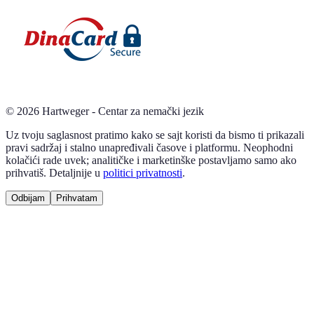
©
2026
Hartweger - Centar za nemački jezik
Uz tvoju saglasnost pratimo kako se sajt koristi da bismo ti prikazali
pravi sadržaj i stalno unapređivali časove i platformu. Neophodni
kolačići rade uvek; analitičke i marketinške postavljamo samo ako
prihvatiš. Detaljnije u
politici privatnosti
.
Odbijam
Prihvatam