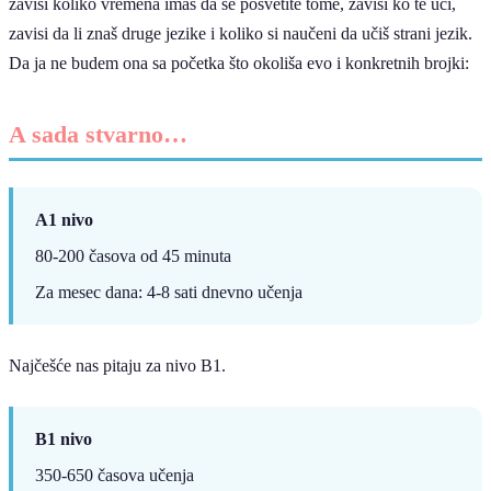
zavisi koliko vremena imaš da se posvetite tome, zavisi ko te uči,
zavisi da li znaš druge jezike i koliko si naučeni da učiš strani jezik.
Da ja ne budem ona sa početka što okoliša evo i konkretnih brojki:
A sada stvarno…
A1 nivo
80-200 časova od 45 minuta
Za mesec dana: 4-8 sati dnevno učenja
Najčešće nas pitaju za nivo B1.
B1 nivo
350-650 časova učenja