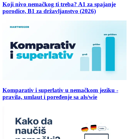
Koji nivo nemačkog ti treba? A1 za spajanje
porodice, B1 za državljanstvo (2026)
Komparativ i superlativ u nemačkom jeziku -
pravila, umlaut i poređenje sa als/wie