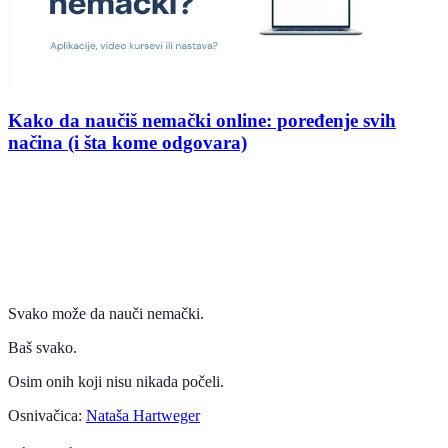
Kako da naučiš nemački online: poređenje svih
načina (i šta kome odgovara)
Svako može da nauči nemački.
Baš svako.
Osim onih koji nisu nikada počeli.
Osnivačica:
Nataša Hartweger