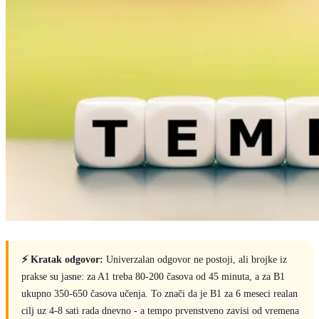
⚡ Kratak odgovor:
Univerzalan odgovor ne postoji, ali brojke iz
prakse su jasne: za A1 treba 80-200 časova od 45 minuta, a za B1
ukupno 350-650 časova učenja. To znači da je B1 za 6 meseci realan
cilj uz 4-8 sati rada dnevno - a tempo prvenstveno zavisi od vremena