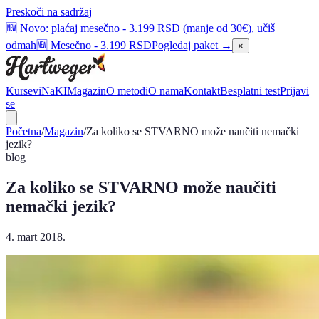
Preskoči na sadržaj
📺 Kao Netflix pretplata - samo što te ova vodi do B1 nivoa
📺 Kao
Netflix - do B1
Pogledaj paket →
×
Kursevi
NaKI
Magazin
O metodi
O nama
Kontakt
Besplatni test
Prijavi
se
Početna
/
Magazin
/
Za koliko se STVARNO može naučiti nemački
jezik?
blog
Za koliko se STVARNO može naučiti
nemački jezik?
4. mart 2018.