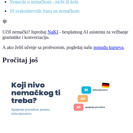
Negacija u nemačkom - nicht ili kein
10 svakodnevnih fraza na nemačkom
💬
Učiš nemački? Isprobaj
NaKI
- besplatnog AI asistenta za vežbanje
gramatike i konverzaciju.
A ako želiš učenje sa profesorom, pogledaj našu
ponudu kurseva
.
Pročitaj još