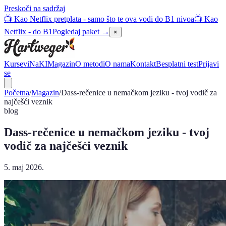
Preskoči na sadržaj
📺 Kao Netflix pretplata - samo što te ova vodi do B1 nivoa
📺 Kao
Netflix - do B1
Pogledaj paket →
×
Kursevi
NaKI
Magazin
O metodi
O nama
Kontakt
Besplatni test
Prijavi
se
Početna
/
Magazin
/
Dass-rečenice u nemačkom jeziku - tvoj vodič za
najčešći veznik
blog
Dass-rečenice u nemačkom jeziku - tvoj
vodič za najčešći veznik
5. maj 2026.