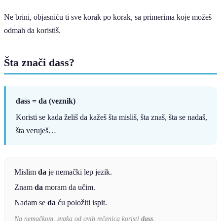
Ne brini, objasniću ti sve korak po korak, sa primerima koje možeš
odmah da koristiš.
Šta znači dass?
dass = da (veznik)
Koristi se kada želiš da kažeš šta misliš, šta znaš, šta se nadaš,
šta veruješ…
Mislim
da
je nemački lep jezik.
Znam
da
moram da učim.
Nadam se
da
ću položiti ispit.
Na nemačkom, svaka od ovih rečenica koristi
dass
.