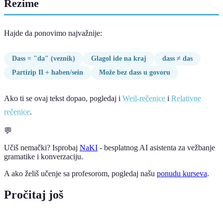
Rezime
Hajde da ponovimo najvažnije:
Dass = "da" (veznik)
Glagol ide na kraj
dass ≠ das
Partizip II + haben/sein
Može bez dass u govoru
Ako ti se ovaj tekst dopao, pogledaj i
Weil-rečenice
i
Relativne
rečenice
.
💬
Učiš nemački? Isprobaj
NaKI
- besplatnog AI asistenta za vežbanje
gramatike i konverzaciju.
A ako želiš učenje sa profesorom, pogledaj našu
ponudu kurseva
.
Pročitaj još