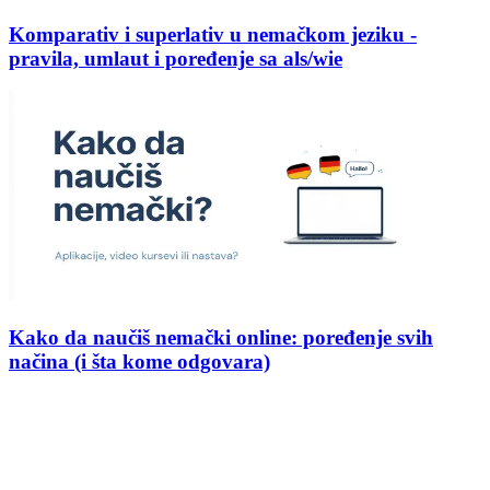
Komparativ i superlativ u nemačkom jeziku -
pravila, umlaut i poređenje sa als/wie
Kako da naučiš nemački online: poređenje svih
načina (i šta kome odgovara)