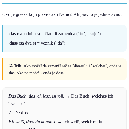
Ovo je greška koju prave čak i Nemci! Ali pravilo je jednostavno:
das
(sa jednim s) = član ili zamenica ("to", "koje")
dass
(sa dva s) = veznik ("da")
💡 Trik:
Ako možeš da zameniš reč sa "dieses" ili "welches", onda je
das
. Ako ne možeš - onda je
dass
.
Das Buch,
das
ich lese, ist toll.
→ Das Buch,
welches
ich
lese… ✅
Znači:
das
Ich weiß,
dass
du kommst.
→ Ich weiß,
welches
du